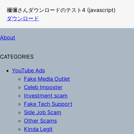
禰彌さんダウンロードのテスト4 (javascript)
ダウンロード
About
CATEGORIES
YouTube Ads
Fake Media Outlet
Celeb Imposter
Investment scam
Fake Tech Support
Side Job Scam
Other Scams
Kinda Legit